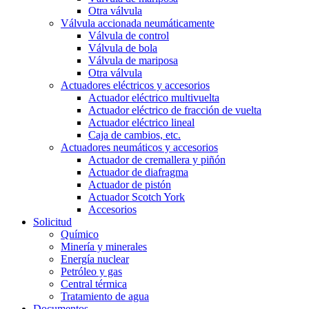
Otra válvula
Válvula accionada neumáticamente
Válvula de control
Válvula de bola
Válvula de mariposa
Otra válvula
Actuadores eléctricos y accesorios
Actuador eléctrico multivuelta
Actuador eléctrico de fracción de vuelta
Actuador eléctrico lineal
Caja de cambios, etc.
Actuadores neumáticos y accesorios
Actuador de cremallera y piñón
Actuador de diafragma
Actuador de pistón
Actuador Scotch York
Accesorios
Solicitud
Químico
Minería y minerales
Energía nuclear
Petróleo y gas
Central térmica
Tratamiento de agua
Documentos