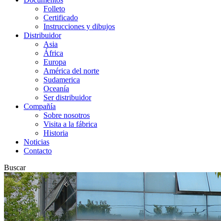
Folleto
Certificado
Instrucciones y dibujos
Distribuidor
Asia
África
Europa
América del norte
Sudamerica
Oceanía
Ser distribuidor
Compañía
Sobre nosotros
Visita a la fábrica
Historia
Noticias
Contacto
Buscar