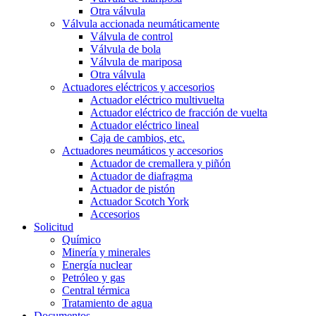
Otra válvula
Válvula accionada neumáticamente
Válvula de control
Válvula de bola
Válvula de mariposa
Otra válvula
Actuadores eléctricos y accesorios
Actuador eléctrico multivuelta
Actuador eléctrico de fracción de vuelta
Actuador eléctrico lineal
Caja de cambios, etc.
Actuadores neumáticos y accesorios
Actuador de cremallera y piñón
Actuador de diafragma
Actuador de pistón
Actuador Scotch York
Accesorios
Solicitud
Químico
Minería y minerales
Energía nuclear
Petróleo y gas
Central térmica
Tratamiento de agua
Documentos