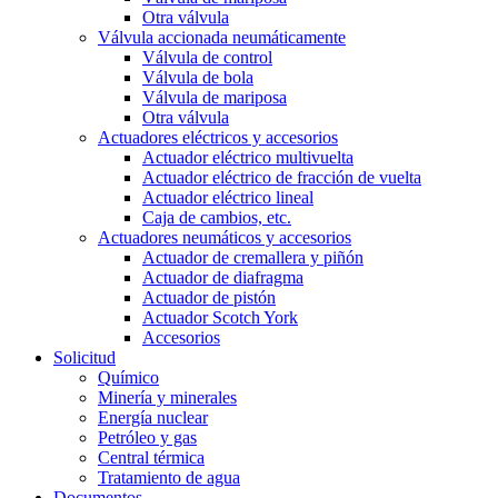
Otra válvula
Válvula accionada neumáticamente
Válvula de control
Válvula de bola
Válvula de mariposa
Otra válvula
Actuadores eléctricos y accesorios
Actuador eléctrico multivuelta
Actuador eléctrico de fracción de vuelta
Actuador eléctrico lineal
Caja de cambios, etc.
Actuadores neumáticos y accesorios
Actuador de cremallera y piñón
Actuador de diafragma
Actuador de pistón
Actuador Scotch York
Accesorios
Solicitud
Químico
Minería y minerales
Energía nuclear
Petróleo y gas
Central térmica
Tratamiento de agua
Documentos