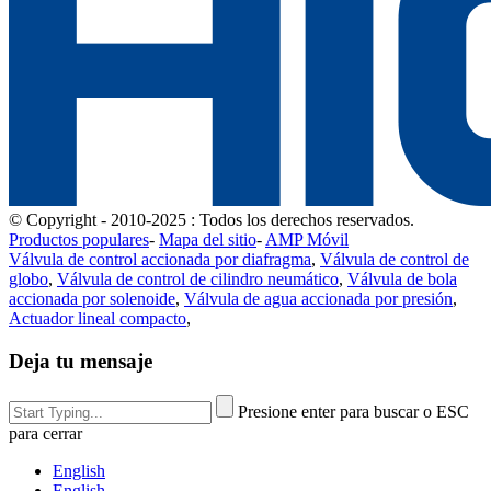
© Copyright - 2010-2025 : Todos los derechos reservados.
Productos populares
-
Mapa del sitio
-
AMP Móvil
Válvula de control accionada por diafragma
,
Válvula de control de
globo
,
Válvula de control de cilindro neumático
,
Válvula de bola
accionada por solenoide
,
Válvula de agua accionada por presión
,
Actuador lineal compacto
,
Deja tu mensaje
Presione enter para buscar o ESC
para cerrar
English
English