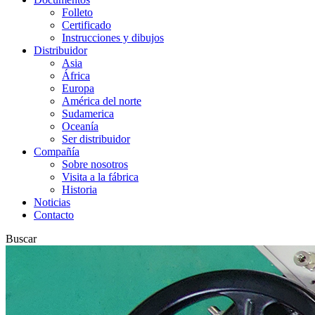
Folleto
Certificado
Instrucciones y dibujos
Distribuidor
Asia
África
Europa
América del norte
Sudamerica
Oceanía
Ser distribuidor
Compañía
Sobre nosotros
Visita a la fábrica
Historia
Noticias
Contacto
Buscar