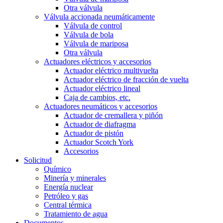
Otra válvula
Válvula accionada neumáticamente
Válvula de control
Válvula de bola
Válvula de mariposa
Otra válvula
Actuadores eléctricos y accesorios
Actuador eléctrico multivuelta
Actuador eléctrico de fracción de vuelta
Actuador eléctrico lineal
Caja de cambios, etc.
Actuadores neumáticos y accesorios
Actuador de cremallera y piñón
Actuador de diafragma
Actuador de pistón
Actuador Scotch York
Accesorios
Solicitud
Químico
Minería y minerales
Energía nuclear
Petróleo y gas
Central térmica
Tratamiento de agua
Documentos