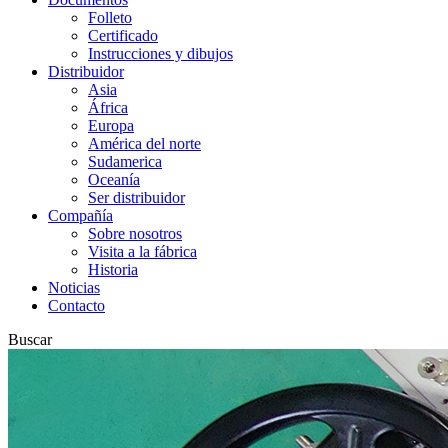
Folleto
Certificado
Instrucciones y dibujos
Distribuidor
Asia
África
Europa
América del norte
Sudamerica
Oceanía
Ser distribuidor
Compañía
Sobre nosotros
Visita a la fábrica
Historia
Noticias
Contacto
Buscar