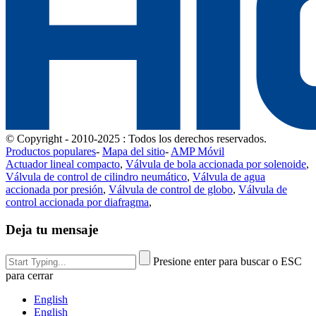
© Copyright - 2010-2025 : Todos los derechos reservados.
Productos populares
-
Mapa del sitio
-
AMP Móvil
Actuador lineal compacto
,
Válvula de bola accionada por solenoide
,
Válvula de control de cilindro neumático
,
Válvula de agua
accionada por presión
,
Válvula de control de globo
,
Válvula de
control accionada por diafragma
,
Deja tu mensaje
Presione enter para buscar o ESC
para cerrar
English
English