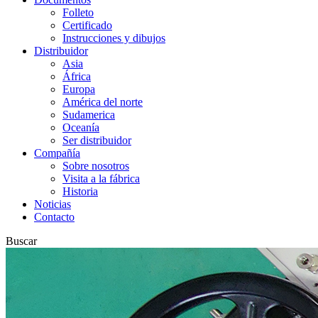
Folleto
Certificado
Instrucciones y dibujos
Distribuidor
Asia
África
Europa
América del norte
Sudamerica
Oceanía
Ser distribuidor
Compañía
Sobre nosotros
Visita a la fábrica
Historia
Noticias
Contacto
Buscar