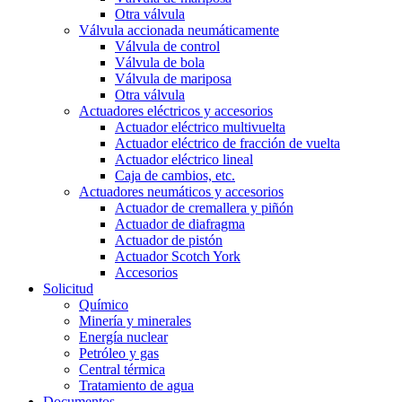
Otra válvula
Válvula accionada neumáticamente
Válvula de control
Válvula de bola
Válvula de mariposa
Otra válvula
Actuadores eléctricos y accesorios
Actuador eléctrico multivuelta
Actuador eléctrico de fracción de vuelta
Actuador eléctrico lineal
Caja de cambios, etc.
Actuadores neumáticos y accesorios
Actuador de cremallera y piñón
Actuador de diafragma
Actuador de pistón
Actuador Scotch York
Accesorios
Solicitud
Químico
Minería y minerales
Energía nuclear
Petróleo y gas
Central térmica
Tratamiento de agua
Documentos