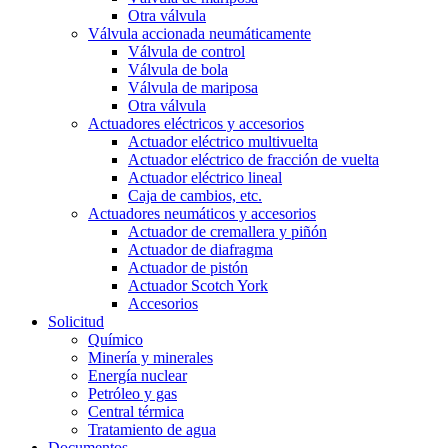
Otra válvula
Válvula accionada neumáticamente
Válvula de control
Válvula de bola
Válvula de mariposa
Otra válvula
Actuadores eléctricos y accesorios
Actuador eléctrico multivuelta
Actuador eléctrico de fracción de vuelta
Actuador eléctrico lineal
Caja de cambios, etc.
Actuadores neumáticos y accesorios
Actuador de cremallera y piñón
Actuador de diafragma
Actuador de pistón
Actuador Scotch York
Accesorios
Solicitud
Químico
Minería y minerales
Energía nuclear
Petróleo y gas
Central térmica
Tratamiento de agua
Documentos