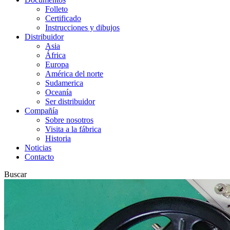
Folleto
Certificado
Instrucciones y dibujos
Distribuidor
Asia
África
Europa
América del norte
Sudamerica
Oceanía
Ser distribuidor
Compañía
Sobre nosotros
Visita a la fábrica
Historia
Noticias
Contacto
Buscar