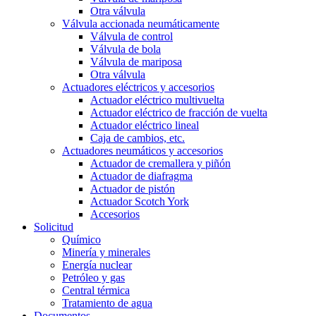
Otra válvula
Válvula accionada neumáticamente
Válvula de control
Válvula de bola
Válvula de mariposa
Otra válvula
Actuadores eléctricos y accesorios
Actuador eléctrico multivuelta
Actuador eléctrico de fracción de vuelta
Actuador eléctrico lineal
Caja de cambios, etc.
Actuadores neumáticos y accesorios
Actuador de cremallera y piñón
Actuador de diafragma
Actuador de pistón
Actuador Scotch York
Accesorios
Solicitud
Químico
Minería y minerales
Energía nuclear
Petróleo y gas
Central térmica
Tratamiento de agua
Documentos