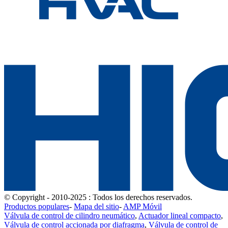
© Copyright - 2010-2025 : Todos los derechos reservados.
Productos populares
-
Mapa del sitio
-
AMP Móvil
Válvula de control de cilindro neumático
,
Actuador lineal compacto
,
Válvula de control accionada por diafragma
,
Válvula de control de