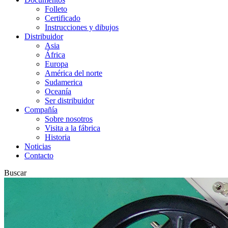
Folleto
Certificado
Instrucciones y dibujos
Distribuidor
Asia
África
Europa
América del norte
Sudamerica
Oceanía
Ser distribuidor
Compañía
Sobre nosotros
Visita a la fábrica
Historia
Noticias
Contacto
Buscar